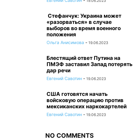
Евгений Савотин
-
19.06.2023
Стефанчук: Украина может
«разорваться» в случае
выборов во время военного
положения
Ольга Анисимова
-
19.06.2023
Блестящий ответ Путина на
ПМЭФ заставил Запад потерять
дар речи
Евгений Савотин
-
19.06.2023
США готовятся начать
войсковую операцию против
мексиканских наркокартелей
Евгений Савотин
-
19.06.2023
NO COMMENTS