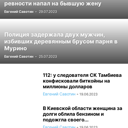
ревности напал на бывшую жену
Евгений Савотин
-
29.07.2023
Полиция задержала двух мужчин,
избивших деревянным брусом парня в
Мурино
Евгений Савотин
-
25.07.2023
112: у следователя СК Тамбиева
конфисковали биткойны на
миллионы долларов
Евгений Савотин
-
19.06.2023
В Киевской области женщина за
долги облила бензином и
подожгла своего...
Евгений Савотин
-
19.06.2023