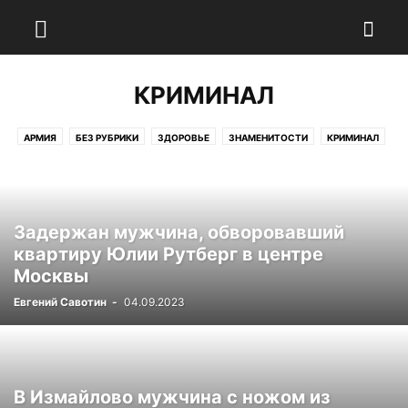
КРИМИНАЛ
АРМИЯ
БЕЗ РУБРИКИ
ЗДОРОВЬЕ
ЗНАМЕНИТОСТИ
КРИМИНАЛ
КУЛЬТУРА
НАУКА
ОБЩЕСТВО
ПОЛИТИКА
ПРОИСШЕСТВИЯ
СПОРТ
ТЕХНОЛОГИИ
ЭКОНОМИКА
Задержан мужчина, обворовавший
квартиру Юлии Рутберг в центре
Москвы
Евгений Савотин
-
04.09.2023
В Измайлово мужчина с ножом из