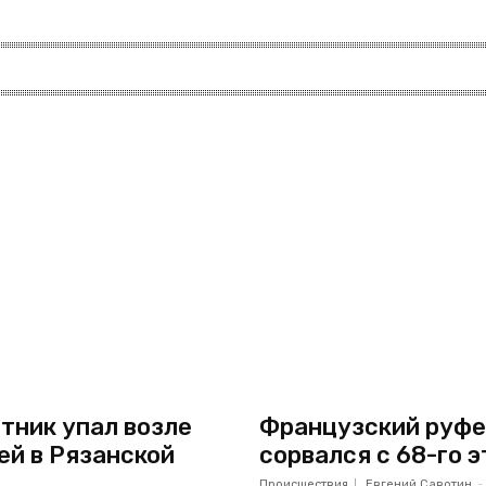
тник упал возле
Французский руфе
ей в Рязанской
сорвался с 68-го 
Происшествия
Евгений Савотин
-