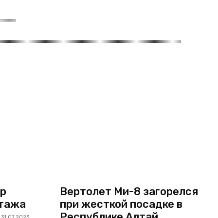
р
Вертолет Ми-8 загорелся
этажа
при жесткой посадке в
Республике Алтай
31.07.2023