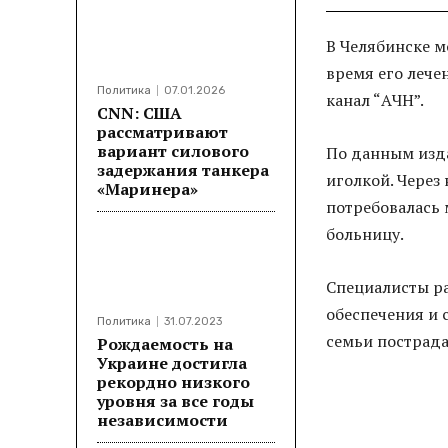
В Челябинске м
время его лече
Политика
07.01.2026
канал “AЧH”.
CNN: США
рассматривают
вариант силового
По данным изда
задержания танкера
иголкой. Через
«Маринера»
потребовалась
больницу.
Специалисты ра
обеспечения и 
Политика
31.07.2023
семьи пострада
Рождаемость на
Украине достигла
рекордно низкого
уровня за все годы
независимости