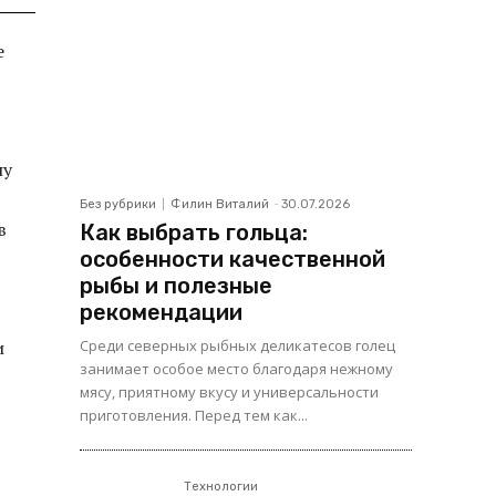
е
ну
Без рубрики
Филин Виталий
-
30.07.2026
в
Как выбрать гольца:
особенности качественной
рыбы и полезные
рекомендации
и
Среди северных рыбных деликатесов голец
занимает особое место благодаря нежному
мясу, приятному вкусу и универсальности
приготовления. Перед тем как...
Технологии