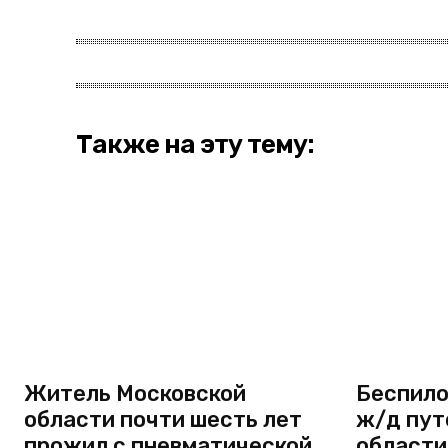
Также на эту тему:
Житель Московской
Беспило
области почти шесть лет
ж/д пут
прожил с пневматической
области