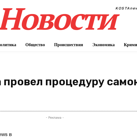
Новости
KOSTAne
олитика
Общество
Происшествия
Экономика
Крими
 провел процедуру само
П
- Реклама -
ews в