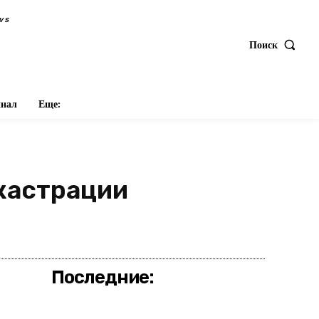
ws
Поиск
нал
Еще:
кастрации
оделиться
Последние: