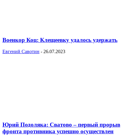
Военкор Коц: Клещеевку удалось удержать
Евгений Савотин
-
26.07.2023
Юрий Подоляка: Сватово – первый прорыв
фронта противника успешно осуществлен