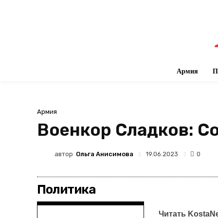
Армия
П
Армия
Военкор Сладков: С
автор
Ольга Анисимова
19.06.2023
0
Политика
Читать KostaN