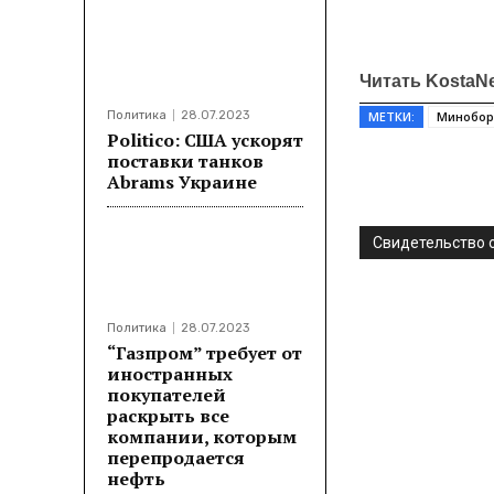
Читать KostaN
Политика
28.07.2023
МЕТКИ:
Минобо
Politico: США ускорят
поставки танков
Abrams Украине
Поделитьс
Свидетельство о
Политика
28.07.2023
“Газпром” требует от
иностранных
покупателей
раскрыть все
компании, которым
перепродается
нефть