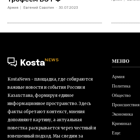
Армия
Евгений Савотин
-
30.07.2023
NEWS
МЕНЮ
Kosta
Армия
KostaNews - площадка, где собираются
Политика
важные новости и события России и
Общество
Казахстана, формируя единое
информационное пространство. Здесь
Происшествия
факты обретают контекст, мнения
Экономика
дополняют картину, а актуальная
Криминал
повестка раскрывается через честный и
Еще:
взвешенный подход. Мы следим за