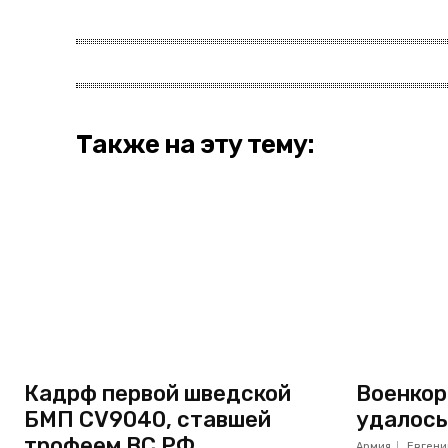
Также на эту тему:
Кадрф первой шведской
Военкор
БМП CV9040, ставшей
удалось
трофеем ВС РФ
Армия
Евгени