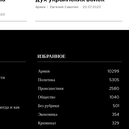
Армия
Евгений Савотин
-
20.07.2023
023
ИЗБРАННОЕ
Армия
10299
сти
Политика
5305
е
Происшествия
2580
Общество
1040
Без рубрики
501
огда и как
Экономика
354
Криминал
329