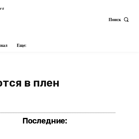
ws
Поиск
нал
Еще:
тся в плен
оделиться
Последние: