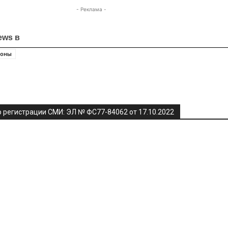
- Реклама -
ews в
роны
я
 регистрации СМИ: ЭЛ № ФС77-84062 от 17.10.2022