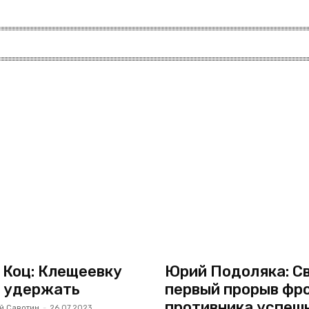
 Коц: Клещеевку
Юрий Подоляка: Св
 удержать
первый прорыв фр
противника успеш
й Савотин
-
26.07.2023