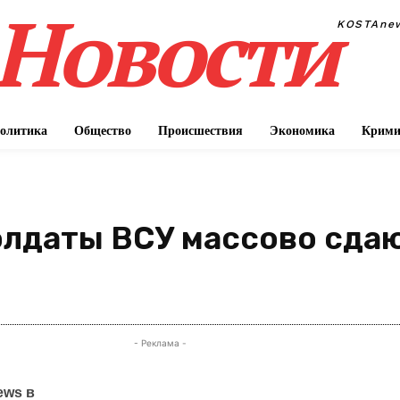
Новости
KOSTAne
олитика
Общество
Происшествия
Экономика
Крими
олдаты ВСУ массово сдаю
П
- Реклама -
ews в