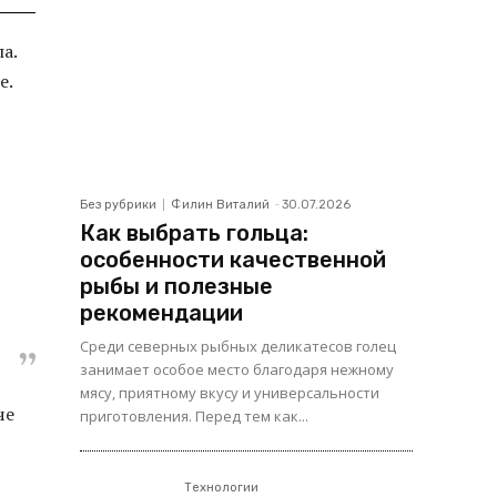
а.
е.
Без рубрики
Филин Виталий
-
30.07.2026
Как выбрать гольца:
особенности качественной
рыбы и полезные
рекомендации
Среди северных рыбных деликатесов голец
занимает особое место благодаря нежному
мясу, приятному вкусу и универсальности
че
приготовления. Перед тем как...
Технологии