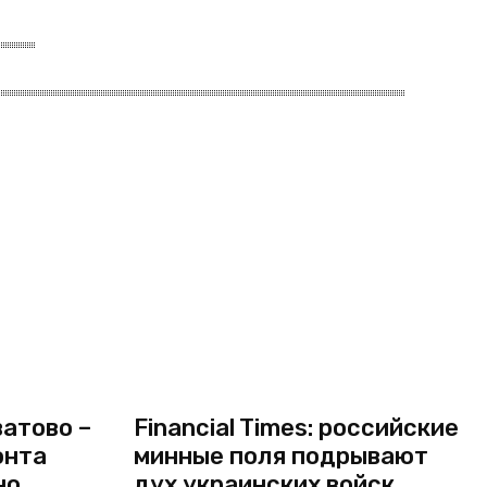
атово –
Financial Times: российские
онта
минные поля подрывают
но
дух украинских войск