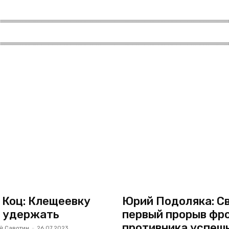
 Коц: Клещеевку
Юрий Подоляка: Св
 удержать
первый прорыв фр
противника успеш
й Савотин
-
26.07.2023