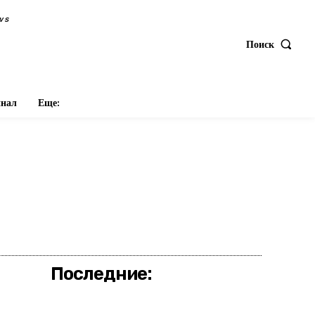
ws
Поиск
нал
Еще:
оделиться
Последние: