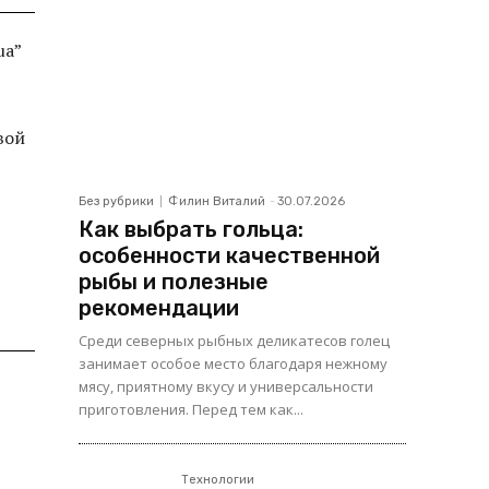
ua”
вой
Без рубрики
Филин Виталий
-
30.07.2026
Как выбрать гольца:
особенности качественной
рыбы и полезные
рекомендации
Среди северных рыбных деликатесов голец
занимает особое место благодаря нежному
мясу, приятному вкусу и универсальности
приготовления. Перед тем как...
Технологии