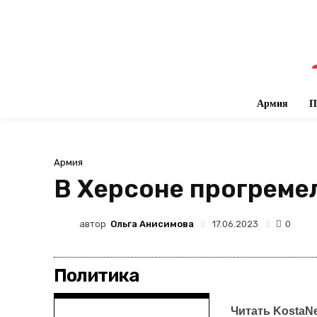
Армия
П
Армия
В Херсоне прогреме
автор
Ольга Анисимова
17.06.2023
0
Политика
Читать KostaN