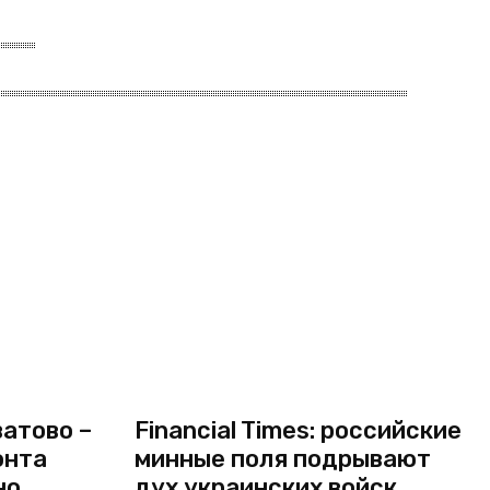
атово –
Financial Times: российские
онта
минные поля подрывают
но
дух украинских войск