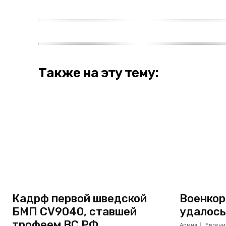
Также на эту тему:
Кадрф первой шведской
Военкор
БМП CV9040, ставшей
удалось
трофеем ВС РФ
Армия
Евгени