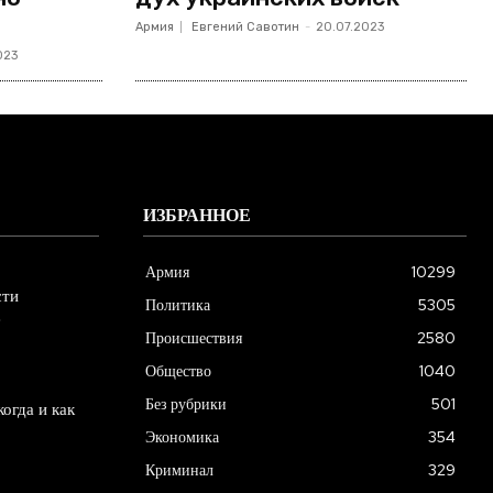
Армия
Евгений Савотин
-
20.07.2023
023
ИЗБРАННОЕ
Армия
10299
сти
Политика
5305
е
Происшествия
2580
Общество
1040
Без рубрики
501
огда и как
Экономика
354
Криминал
329