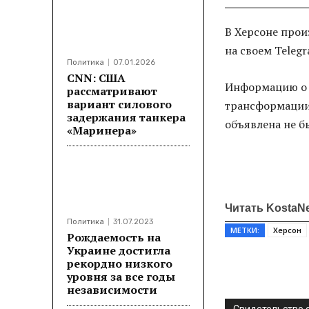
В Херсоне прои
на своем Teleg
Политика
07.01.2026
CNN: США
Информацию о 
рассматривают
вариант силового
трансформации 
задержания танкера
объявлена не б
«Маринера»
Читать KostaN
Политика
31.07.2023
МЕТКИ:
Херсон
Рождаемость на
Украине достигла
рекордно низкого
Поделитьс
уровня за все годы
независимости