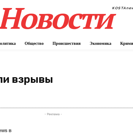
Новости
KOSTAne
олитика
Общество
Происшествия
Экономика
Крими
ли взрывы
П
- Реклама -
ews в