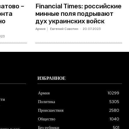
атово –
Financial Times: российские
онта
минные поля подрывают
но
дух украинских войск
Армия
Евгений Савотин
-
20.07.2023
023
ИЗБРАННОЕ
Армия
10299
сти
Политика
5305
е
Происшествия
2580
Общество
1040
Без рубрики
501