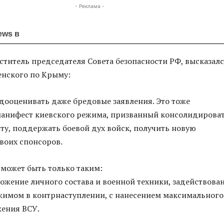
- Реклама -
ews в
ститель председателя Совета безопасности РФ, высказалс
енского по Крыму:
едооценивать даже бредовые заявления. Это тоже
манифест киевского режима, призванный консолидирова
ту, поддержать боевой дух войск, получить новую
воих спонсоров.
о может быть только таким:
ожение личного состава и военной техники, задействова
жимом в контрнаступлении, с нанесением максимального
жения ВСУ.