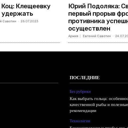
 Коц: Клещеевку
Юрий Подоляка: Св
 удержать
первый прорыв фр
противника успеш
й Савотин
-
26.07.2023
осуществлен
Армия
Евгений Савотин
-
24.07.2
ПОСЛЕДНИЕ
Без рубрики
Как выбрать гольца: особенно
качественной рыбы и полезны
рекомендации
Технологии