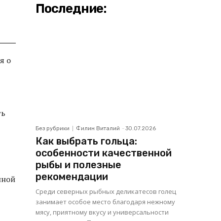
Последние:
я о
ть
Без рубрики
Филин Виталий
-
30.07.2026
Как выбрать гольца:
особенности качественной
рыбы и полезные
рекомендации
нной
Среди северных рыбных деликатесов голец
занимает особое место благодаря нежному
мясу, приятному вкусу и универсальности