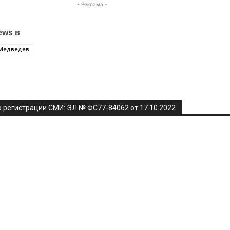
- Реклама -
ews в
Медведев
я
 регистрации СМИ: ЭЛ № ФС77-84062 от 17.10.2022