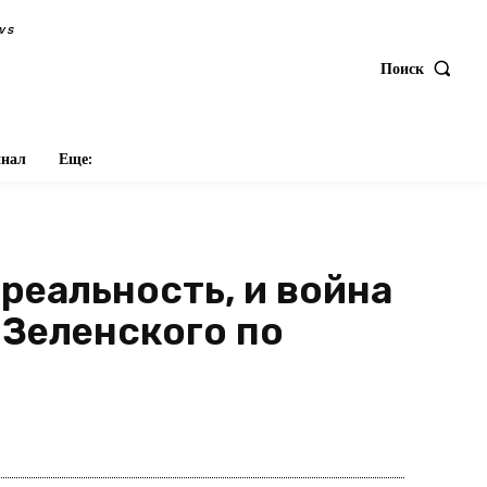
ws
Поиск
нал
Еще:
реальность, и война
 Зеленского по
оделиться