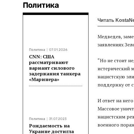
Политика
Читать KostaN
Медведев, заме
заявлениях Зел
Политика
07.01.2026
CNN: США
“Но не стоит н
рассматривают
вариант силового
истерический 
задержания танкера
нацистскую эли
«Маринера»
поддержку от с
И ответ на нег
Массовое уничт
нацистским ре
Политика
31.07.2023
военного пора
Рождаемость на
Украине достигла