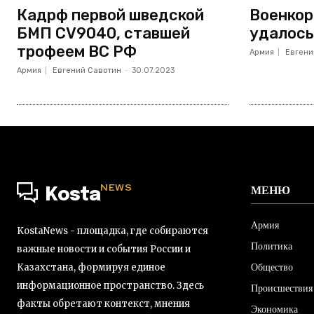
Кадрф первой шведской
Военкор
БМП CV9040, ставшей
удалось
трофеем ВС РФ
Армия
Евгени
Армия
Евгений Савотин
-
30.07.2023
NEWS
МЕНЮ
Kosta
Армия
KostaNews - площадка, где собираются
Политика
важные новости и события России и
Общество
Казахстана, формируя единое
информационное пространство. Здесь
Происшествия
факты обретают контекст, мнения
Экономика