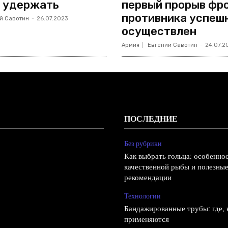
 удержать
первый прорыв фр
противника успеш
й Савотин
-
26.07.2023
осуществлен
Армия
Евгений Савотин
-
24.07.2
ПОСЛЕДНИЕ
Без рубрики
Как выбрать гольца: особенно
качественной рыбы и полезны
рекомендации
Технологии
Бандажированные трубы: где, к
применяются