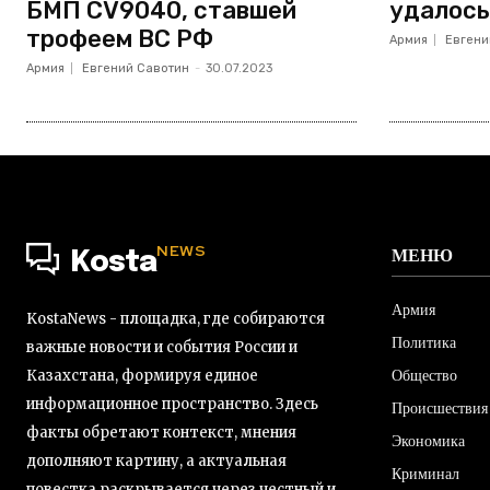
БМП CV9040, ставшей
удалось
трофеем ВС РФ
Армия
Евгени
Армия
Евгений Савотин
-
30.07.2023
NEWS
МЕНЮ
Kosta
Армия
KostaNews - площадка, где собираются
Политика
важные новости и события России и
Общество
Казахстана, формируя единое
информационное пространство. Здесь
Происшествия
факты обретают контекст, мнения
Экономика
дополняют картину, а актуальная
Криминал
повестка раскрывается через честный и