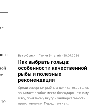
ил,
ного
Без рубрики
Филин Виталий
-
30.07.2026
Как выбрать гольца:
особенности качественной
ной
рыбы и полезные
ых
рекомендации
Среди северных рыбных деликатесов голец
занимает особое место благодаря нежному
мясу, приятному вкусу и универсальности
110-
приготовления. Перед тем как...