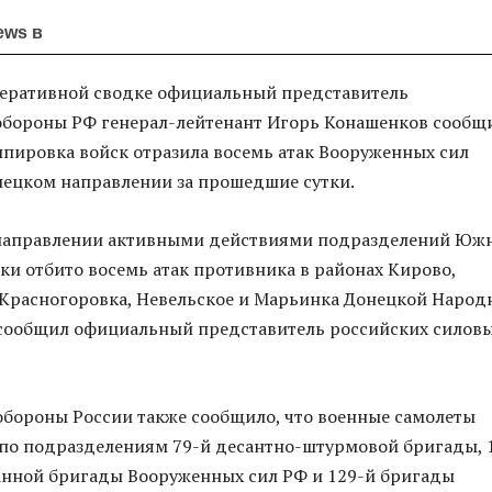
ews в
перативной сводке официальный представитель
обороны РФ генерал-лейтенант Игорь Конашенков сообщ
пировка войск отразила восемь атак Вооруженных сил
нецком направлении за прошедшие сутки.
направлении активными действиями подразделений Юж
утки отбито восемь атак противника в районах Кирово,
 Красногоровка, Невельское и Марьинка Донецкой Народ
 сообщил официальный представитель российских силов
бороны России также сообщило, что военные самолеты
по подразделениям 79-й десантно-штурмовой бригады, 
анной бригады Вооруженных сил РФ и 129-й бригады