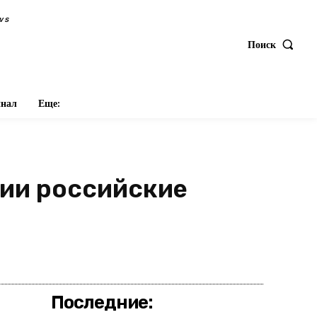
ws
Поиск
нал
Еще:
ии российские
оделиться
Последние: