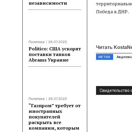
независимости
территориально
Победа в ДНР.
Политика
28.07.2023
Читать KostaN
Politico: США ускорят
поставки танков
МЕТКИ:
Авдеевк
Abrams Украине
Поделитьс
Свидетельство о
Политика
28.07.2023
“Газпром” требует от
иностранных
покупателей
раскрыть все
компании, которым