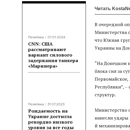
Читать KostaN
В очередной о
Министерства 
Политика
07.01.2026
что Южная груп
CNN: США
Украины на До
рассматривают
вариант силового
задержания танкера
“На Донецком 
«Маринера»
блока сил за с
Первомайское,
Республики”, –
структур.
Политика
31.07.2023
Министерство о
Рождаемость на
Украине достигла
нанесли удары 
рекордно низкого
й механизиров
уровня за все годы