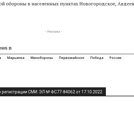
й обороны в населенных пунктах Новогородское, Авдеев
- Реклама -
ews в
а
Марьинка
Минобороны
Первомайское
Победа
России
я
 регистрации СМИ: ЭЛ № ФС77-84062 от 17.10.2022