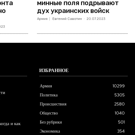
онта
минные поля подрывают
но
дух украинских войск
Армия
Евгений Савотин
-
20.07.2023
023
ИЗБРАННОЕ
Армия
10299
сти
Политика
5305
е
Происшествия
2580
Общество
1040
Без рубрики
501
огда и как
Экономика
354