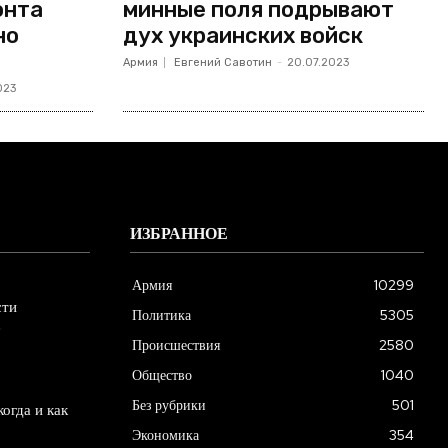
онта
минные поля подрывают
но
дух украинских войск
Армия
Евгений Савотин
-
20.07.2023
023
ИЗБРАННОЕ
Армия
10299
сти
Политика
5305
е
Происшествия
2580
Общество
1040
Без рубрики
501
огда и как
Экономика
354