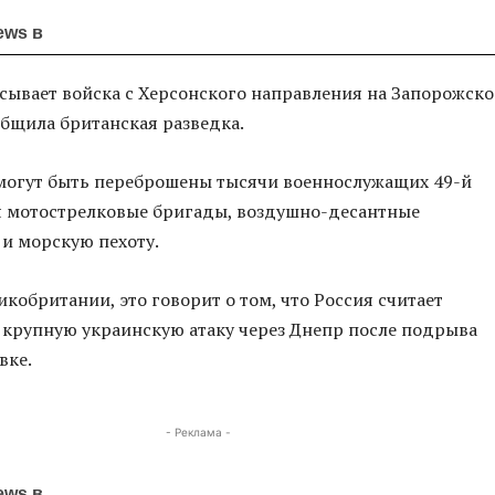
ews в
сывает войска с Херсонского направления на Запорожско
общила британская разведка.
могут быть переброшены тысячи военнослужащих 49-й
я мотострелковые бригады, воздушно-десантные
и морскую пехоту.
кобритании, это говорит о том, что Россия считает
крупную украинскую атаку через Днепр после подрыва
вке.
- Реклама -
ews в