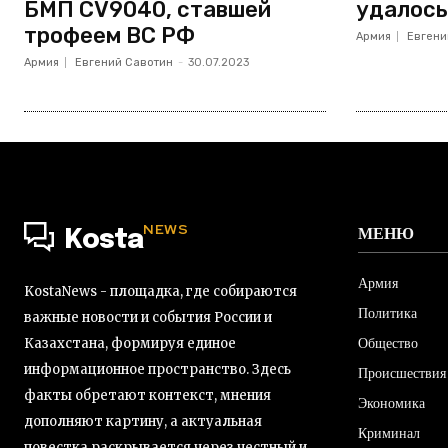
БМП CV9040, ставшей
удалось
трофеем ВС РФ
Армия
Евгени
Армия
Евгений Савотин
-
30.07.2023
NEWS
МЕНЮ
Kosta
Армия
KostaNews - площадка, где собираются
Политика
важные новости и события России и
Общество
Казахстана, формируя единое
информационное пространство. Здесь
Происшествия
факты обретают контекст, мнения
Экономика
дополняют картину, а актуальная
Криминал
повестка раскрывается через честный и