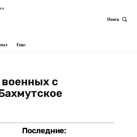
ws
Поиск
нал
Еще:
 военных с
 Бахмутское
оделиться
Последние: