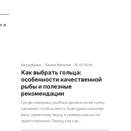
е и
Без рубрики
Филин Виталий
-
30.07.2026
Как выбрать гольца:
особенности качественной
рыбы и полезные
рекомендации
Среди северных рыбных деликатесов голец
занимает особое место благодаря нежному
мясу, приятному вкусу и универсальности
приготовления. Перед тем как...