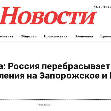
Новости
KOSTAne
олитика
Общество
Происшествия
Экономика
Крими
а: Россия перебрасывает
ления на Запорожское и
П
- Реклама -