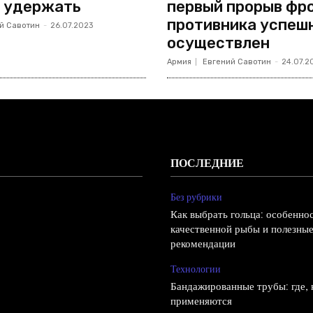
 удержать
первый прорыв фр
противника успеш
й Савотин
-
26.07.2023
осуществлен
Армия
Евгений Савотин
-
24.07.2
ПОСЛЕДНИЕ
Без рубрики
Как выбрать гольца: особенно
качественной рыбы и полезны
рекомендации
Технологии
Бандажированные трубы: где, к
применяются