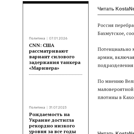
Читать KostaN
Россия перебра
Бахмутское, со
Политика
07.01.2026
CNN: США
Потенциально 
рассматривают
вариант силового
армии, включа
задержания танкера
подразделения 
«Маринера»
По мнению Вели
маловероятной 
плотины в Кахо
Политика
31.07.2023
Рождаемость на
Украине достигла
рекордно низкого
уровня за все годы
Читать KostaN